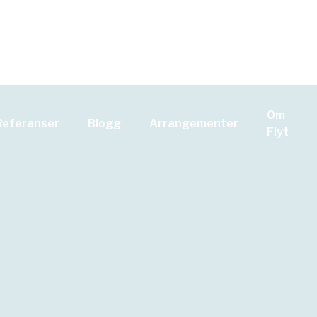
Om
Referanser
Blogg
Arrangementer
 det,
Flyt
et!
ør det, gjennomfør det»! For meg
e – å gjøre det! Bildet er
ten av dagen koker det det ned til