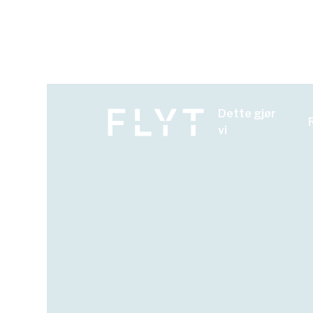
Dette gjør
Gjør det, gjør
vi
gjennomfør d
Du har kanskje hørt barn rope «gjør det, gj
handler gjennomføringskraft nettopp om dett
selvfølgelig noe mer komplekst, men på slut