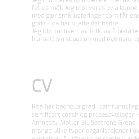
Jeg motiveres av å være en del av n
felles mål. Jeg motiveres av å kunne 
med gjør små justeringer som får enor
gode – da har vi alle det bedre,
Jeg blir motivert av folk, av å bistå 
har sett sin situasjon med nye øyne og 
CV
Rita har bachelorgrad i samfunnsfag 
sertifisert coach og prosessveileder.
Amnesty, Møller Bil, Søstrene Grene, 
mange ulike typer organisasjoner i o
opptatt av å utfordre og støtte kunde