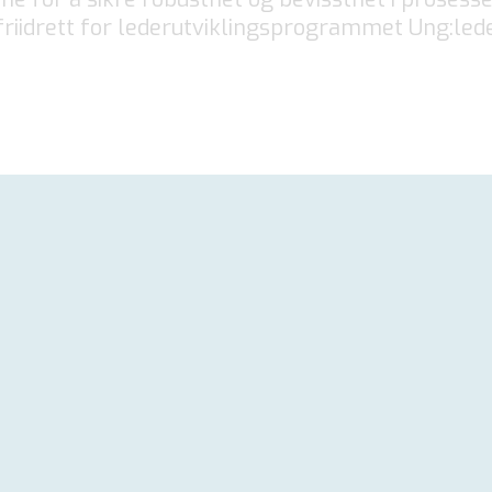
iidrett for lederutviklingsprogrammet Ung:lede
FLYT LEDELSE
sgjerrig på hva vi 
tilby?