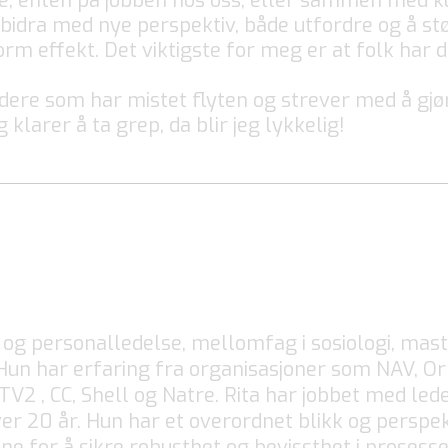
oe, enten på jobben hos oss, eller sammen med 
bidra med nye perspektiv, både utfordre og å støt
m effekt. Det viktigste for meg er at folk har d
ledere som har mistet flyten og strever med å gjør
klarer å ta grep, da blir jeg lykkelig!
og personalledelse, mellomfag i sosiologi, mas
 Hun har erfaring fra organisasjoner som NAV, Or
TV2 , CC, Shell og Natre. Rita har jobbet med led
ver 20 år. Hun har et overordnet blikk og perspe
ne for å sikre robusthet og bevissthet i prosess