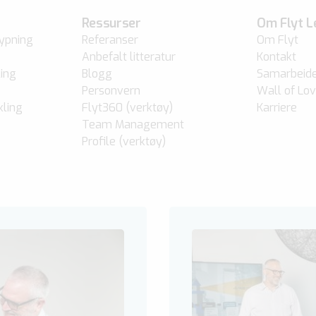
Ressurser
Om Flyt L
ypning
Referanser
Om Flyt
Anbefalt litteratur
Kontakt
ing
Blogg
Samarbeid
Personvern
Wall of Lo
kling
Flyt360 (verktøy)
Karriere
Team Management
Profile (verktøy)