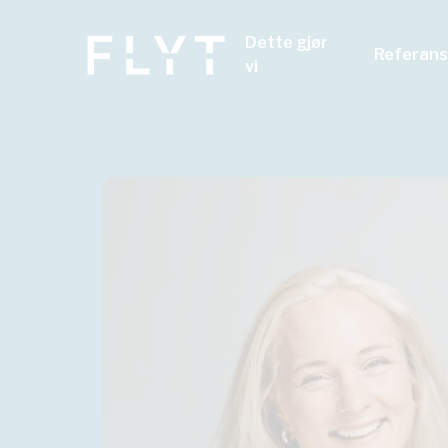
Dette gjør
Referans
vi