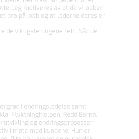
kundene. Det å samarbeide mot et
te. Jeg motiveres av at de vi jobber
et bra på jobb og at lederne deres er
e de viktigste tingene rett. Når de
tergrad i endringsledelse samt
kla, Flyktninghjelpen, Redd Barna,
erutvikling og endringsprosesser i
ktiv i møte med kundene. Hun er
ene. Rita har vunnet en europeisk