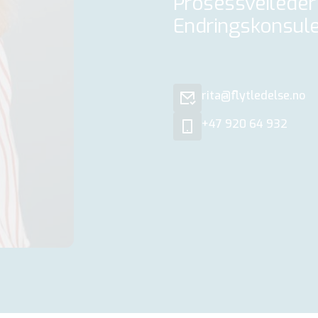
Prosessveileder
Endringskonsul
rita@flytledelse.no
+47 920 64 932