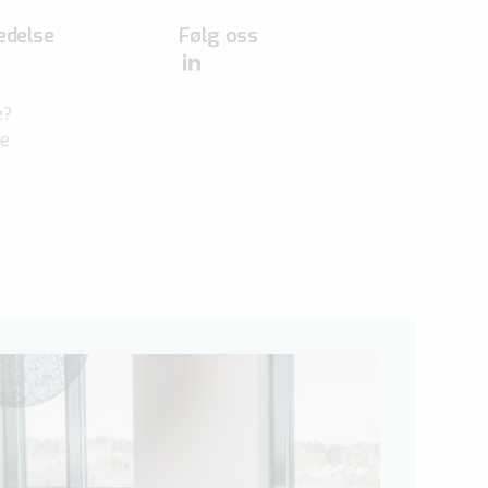
edelse
Følg oss
e?
ve