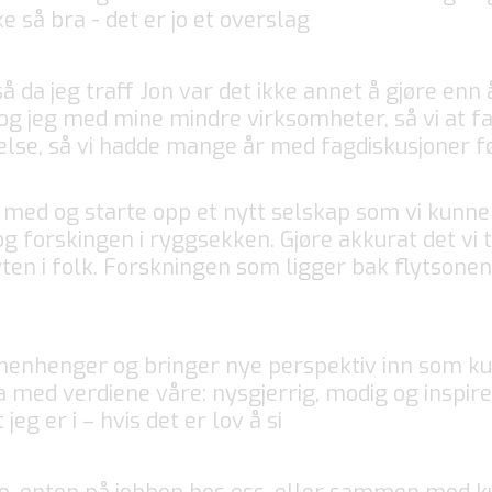
e så bra - det er jo et overslag
å da jeg traff Jon var det ikke annet å gjøre enn
 og jeg med mine mindre virksomheter, så vi at 
else, så vi hadde mange år med fagdiskusjoner fø
med og starte opp et nytt selskap som vi kunne 
og forskingen i ryggsekken. Gjøre akkurat det vi t
lyten i folk. Forskningen som ligger bak flytson
mmenhenger og bringer nye perspektiv inn som k
a med verdiene våre: nysgjerrig, modig og inspirer
eg er i – hvis det er lov å si